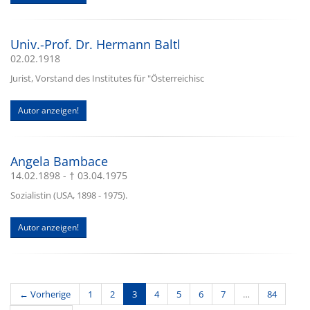
Univ.-Prof. Dr. Hermann Baltl
02.02.1918
Jurist, Vorstand des Institutes für "Österreichisc
Autor anzeigen!
Angela Bambace
14.02.1898 - † 03.04.1975
Sozialistin (USA, 1898 - 1975).
Autor anzeigen!
(current)
← Vorherige
1
2
3
4
5
6
7
…
84