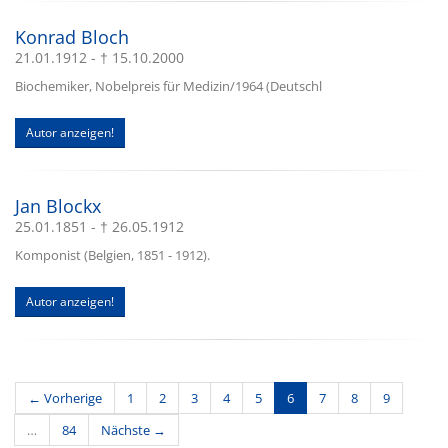
Konrad Bloch
21.01.1912 - † 15.10.2000
Biochemiker, Nobelpreis für Medizin/1964 (Deutschl
Autor anzeigen!
Jan Blockx
25.01.1851 - † 26.05.1912
Komponist (Belgien, 1851 - 1912).
Autor anzeigen!
(current)
← Vorherige
1
2
3
4
5
6
7
8
9
…
84
Nächste →