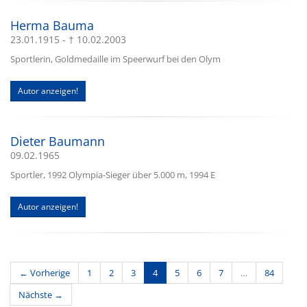
Herma Bauma
23.01.1915 - † 10.02.2003
Sportlerin, Goldmedaille im Speerwurf bei den Olym
Autor anzeigen!
Dieter Baumann
09.02.1965
Sportler, 1992 Olympia-Sieger über 5.000 m, 1994 E
Autor anzeigen!
(current)
← Vorherige
1
2
3
4
5
6
7
…
84
Nächste →