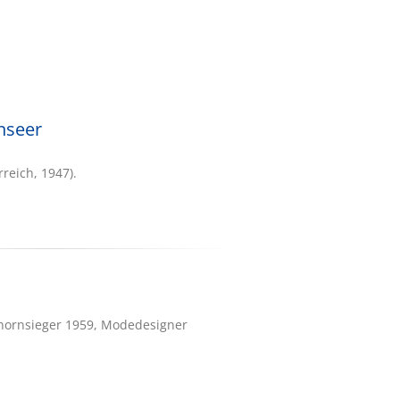
nseer
reich, 1947).
rhornsieger 1959, Modedesigner