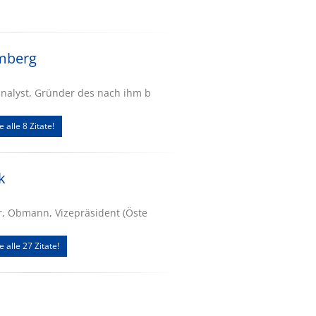
omberg
nalyst, Gründer des nach ihm b
e alle 8 Zitate!
k
r, Obmann, Vizepräsident (Öste
e alle 27 Zitate!