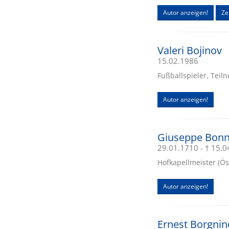
Autor anzeigen!
Zei
Valeri Bojinov
15.02.1986
Fußballspieler, Teil
Autor anzeigen!
Giuseppe Bon
29.01.1710 - † 15.
Hofkapellmeister (Öst
Autor anzeigen!
Ernest Borgnin