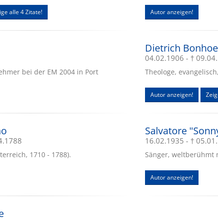
ge alle 4 Zitate!
Autor anzeigen!
Dietrich Bonhoe
04.02.1906 - † 09.04
nehmer bei der EM 2004 in Port
Theologe, evangelisch
Autor anzeigen!
Zeig
no
Salvatore "Sonn
04.1788
16.02.1935 - † 05.01
erreich, 1710 - 1788).
Sänger, weltberühmt m
Autor anzeigen!
e