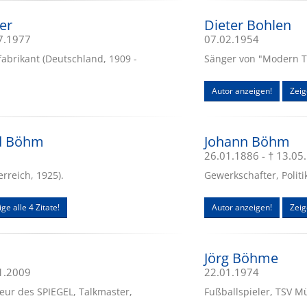
er
Dieter Bohlen
07.1977
07.02.1954
abrikant (Deutschland, 1909 -
Sänger von "Modern Ta
Autor anzeigen!
Zeig
ed Böhm
Johann Böhm
26.01.1886 - † 13.05
rreich, 1925).
Gewerkschafter, Politi
ge alle 4 Zitate!
Autor anzeigen!
Zeig
Jörg Böhme
11.2009
22.01.1974
teur des SPIEGEL, Talkmaster,
Fußballspieler, TSV 