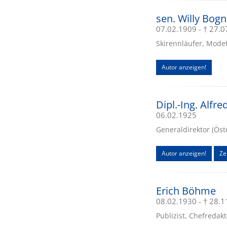
sen. Willy Bogn
07.02.1909 - † 27.
Skirennläufer, Modef
Autor anzeigen!
Dipl.-Ing. Alfr
06.02.1925
Generaldirektor (Öste
Autor anzeigen!
Zei
Erich Böhme
08.02.1930 - † 28.
Publizist, Chefredak