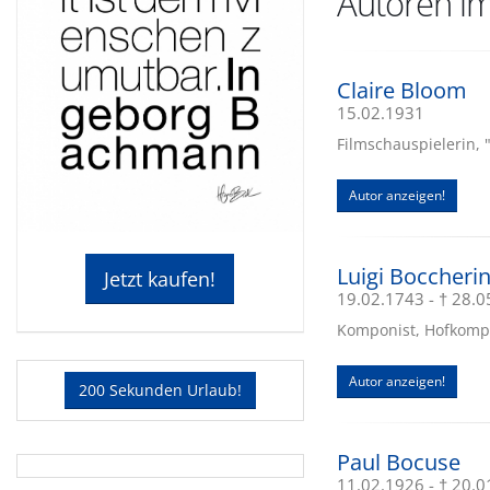
Autoren i
Claire Bloom
15.02.1931
Filmschauspielerin, 
Autor anzeigen!
Luigi Boccherin
Jetzt kaufen!
19.02.1743 - † 28.
Komponist, Hofkompos
Autor anzeigen!
200 Sekunden Urlaub!
Paul Bocuse
11.02.1926 - † 20.