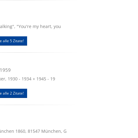
lking", "You're my heart, you
e alle 5 Zitate!
.1959
ker, 1930 - 1934 + 1945 - 19
e alle 2 Zitate!
München 1860, 81547 München, G