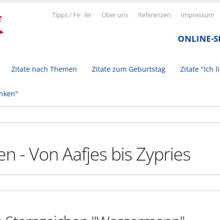
Tipps / Fe
h
ler
Über uns
Referenzen
Impressum
ONLINE-
Zitate nach Themen
Zitate zum Geburtstag
Zitate "Ich l
inken"
n - Von Aafjes bis Zypries