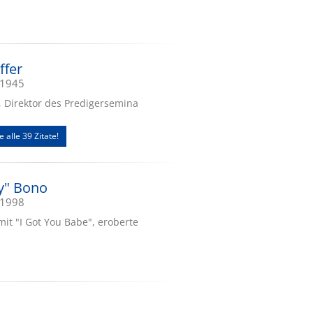
ffer
.1945
, Direktor des Predigersemina
e alle 39 Zitate!
y" Bono
.1998
it "I Got You Babe", eroberte