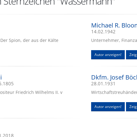
m Sternzeichen "Wassermann"
Michael R. Blo
14.02.1942
"Der Spion, der aus der Kälte
Unternehmer, Finanza
Autor anzeigen!
Zeig
i
Dkfm. Josef Böc
05.1805
28.01.1931
iteur Friedrich Wilhelms II. v
Wirtschaftstreuhände
Autor anzeigen!
Zeig
01.2018