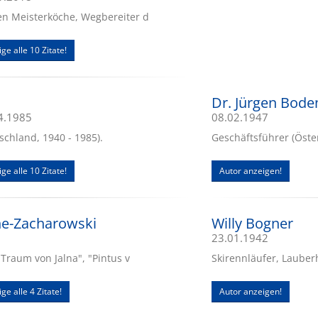
en Meisterköche, Wegbereiter d
ige alle 10 Zitate!
Dr. Jürgen Bode
04.1985
08.02.1947
tschland, 1940 - 1985).
Geschäftsführer (Öster
ige alle 10 Zitate!
Autor anzeigen!
che-Zacharowski
Willy Bogner
23.01.1942
r Traum von Jalna", "Pintus v
Skirennläufer, Laube
ge alle 4 Zitate!
Autor anzeigen!