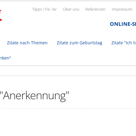
Tipps / Fe
h
ler
Über uns
Referenzen
Impressum
ONLINE-
Zitate nach Themen
Zitate zum Geburtstag
Zitate "Ich l
inken"
u "Anerkennung"